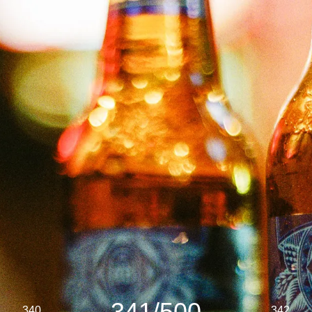
341/500
340
342