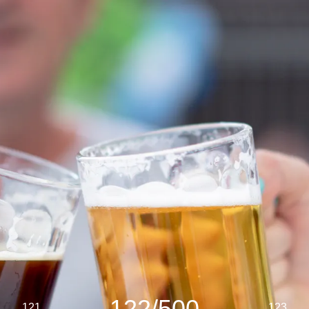
122/500
121
123